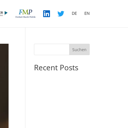
DE
EN
Suchen
Recent Posts
Bühne frei für die NatCons –
Wie die US-Republikaner
den reaktionären
Sozialismus entdecken
Energiepolitik ist die
machtpolitische
Gretchenfrage der
Gegenwart