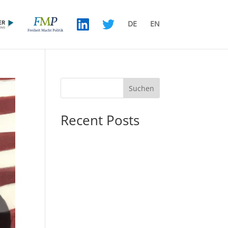
DE
EN
Suchen
Recent Posts
Bühne frei für die NatCons –
Wie die US-Republikaner
den reaktionären
Sozialismus entdecken
Energiepolitik ist die
machtpolitische
Gretchenfrage der
Gegenwart